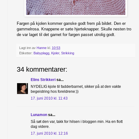
Fargen på kjolen kommer ganske godt frem på bildet. Den er
gammelrosa. Knappene er søte hjerteknapper. Skulle nesten tro
de var laget til det garnet for fargen passet utrolig godt.
Lagt inn av
Hanne
kl.
10:53
Etiketter:
Babyplagg
,
Kjoler
,
Strikking
34 kommentarer:
Elins Strikkeri
sa...
NYDELIG kjole til fadderbarnet, sikker på at den vakte
begeistring hos foreldrene:))
17. juni 2010 kl. 11:43
Lunamon
sa...
Så søt den var, takk for hilsen i bloggen min. Ha en flott
dag videre.
17. juni 2010 kl. 12:16