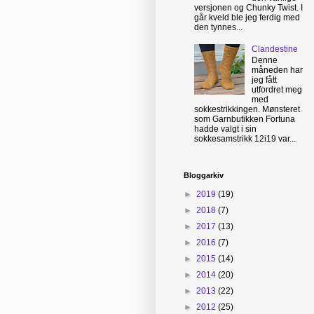
versjonen og Chunky Twist. I
går kveld ble jeg ferdig med
den tynnes...
Clandestine
Denne
måneden har
jeg fått
utfordret meg
med
sokkestrikkingen. Mønsteret
som Garnbutikken Fortuna
hadde valgt i sin
sokkesamstrikk 12i19 var...
Bloggarkiv
►
2019
(19)
►
2018
(7)
►
2017
(13)
►
2016
(7)
►
2015
(14)
►
2014
(20)
►
2013
(22)
►
2012
(25)