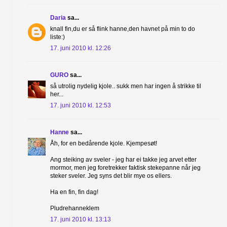
Daria
sa...
knall fin,du er så flink hanne,den havnet på min to do
liste:)
17. juni 2010 kl. 12:26
GURO
sa...
så utrolig nydelig kjole.. sukk men har ingen å strikke til
her...
17. juni 2010 kl. 12:53
Hanne
sa...
Åh, for en bedårende kjole. Kjempesøt!
Ang steiking av sveler - jeg har ei takke jeg arvet etter
mormor, men jeg foretrekker faktisk stekepanne når jeg
steker sveler. Jeg syns det blir mye os ellers.
Ha en fin, fin dag!
Pludrehanneklem
17. juni 2010 kl. 13:13