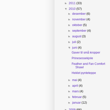
►
2011
(33)
▼
2010
(57)
►
desember
(6)
►
november
(4)
►
oktober
(5)
►
september
(4)
►
august
(3)
►
juli
(2)
▼
juni
(4)
Gaver til små kropper
Prinesessekjole
Feather and Fan Comfort
Shawl
Heklet pynteteppe
►
mai
(4)
►
april
(4)
►
mars
(4)
►
februar
(5)
►
januar
(12)
►
2009
(66)