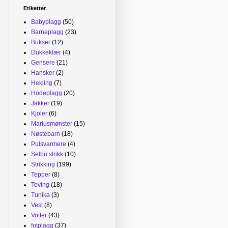
Etiketter
Babyplagg
(50)
Barneplagg
(23)
Bukser
(12)
Dukkeklær
(4)
Gensere
(21)
Hansker
(2)
Hekling
(7)
Hodeplagg
(20)
Jakker
(19)
Kjoler
(6)
Mariusmønster
(15)
Nøstebarn
(18)
Pulsvarmere
(4)
Selbu strikk
(10)
Strikking
(199)
Tepper
(8)
Toving
(18)
Tunika
(3)
Vest
(8)
Votter
(43)
fotplagg
(37)