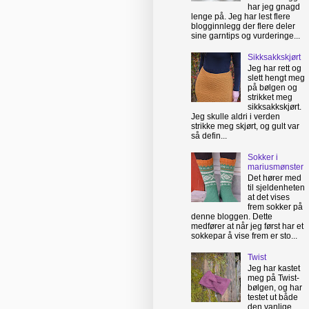
har jeg gnagd
lenge på. Jeg har lest flere
blogginnlegg der flere deler
sine garntips og vurderinge...
Sikksakkskjørt
Jeg har rett og
slett hengt meg
på bølgen og
strikket meg
sikksakkskjørt.
Jeg skulle aldri i verden
strikke meg skjørt, og gult var
så defin...
Sokker i
mariusmønster
Det hører med
til sjeldenheten
at det vises
frem sokker på
denne bloggen. Dette
medfører at når jeg først har et
sokkepar å vise frem er sto...
Twist
Jeg har kastet
meg på Twist-
bølgen, og har
testet ut både
den vanlige