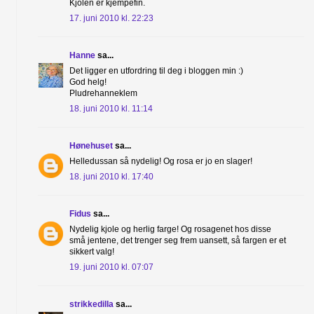
Kjolen er kjempefin.
17. juni 2010 kl. 22:23
Hanne
sa...
Det ligger en utfordring til deg i bloggen min :)
God helg!
Pludrehanneklem
18. juni 2010 kl. 11:14
Hønehuset
sa...
Helledussan så nydelig! Og rosa er jo en slager!
18. juni 2010 kl. 17:40
Fidus
sa...
Nydelig kjole og herlig farge! Og rosagenet hos disse
små jentene, det trenger seg frem uansett, så fargen er et
sikkert valg!
19. juni 2010 kl. 07:07
strikkedilla
sa...