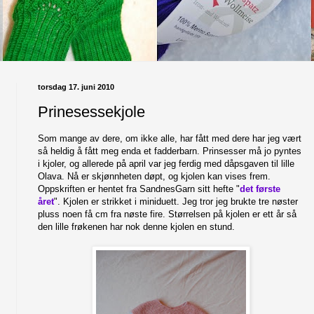
torsdag 17. juni 2010
Prinesessekjole
Som mange av dere, om ikke alle, har fått med dere har jeg vært
så heldig å fått meg enda et fadderbarn. Prinsesser må jo pyntes
i kjoler, og allerede på april var jeg ferdig med dåpsgaven til lille
Olava. Nå er skjønnheten døpt, og kjolen kan vises frem.
Oppskriften er hentet fra SandnesGarn sitt hefte "
det første
året
". Kjolen er strikket i miniduett. Jeg tror jeg brukte tre nøster
pluss noen få cm fra nøste fire. Størrelsen på kjolen er ett år så
den lille frøkenen har nok denne kjolen en stund.